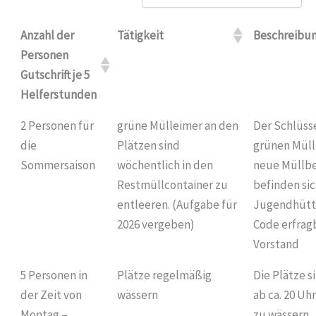
Anzahl der
Tätigkeit
Beschreibu
Personen
Gutschrift je 5
Helferstunden
2 Personen für
grüne Mülleimer an den
Der Schlüsse
die
Plätzen sind
grünen Müll
Sommersaison
wöchentlich in den
neue Müllb
Restmüllcontainer zu
befinden sic
entleeren. (Aufgabe für
Jugendhütt
2026 vergeben)
Code erfrag
Vorstand
5 Personen in
Plätze regelmäßig
Die Plätze s
der Zeit von
wässern
ab ca. 20 Uh
Montag –
zu wässern