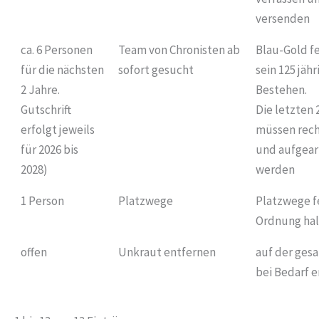
versenden
ca. 6 Personen
Team von Chronisten ab
Blau-Gold fe
für die nächsten
sofort gesucht
sein 125 jähr
2 Jahre.
Bestehen.
Gutschrift
Die letzten 
erfolgt jeweils
müssen rech
für 2026 bis
und aufgear
2028)
werden
1 Person
Platzwege
Platzwege f
Ordnung ha
offen
Unkraut entfernen
auf der ges
bei Bedarf 