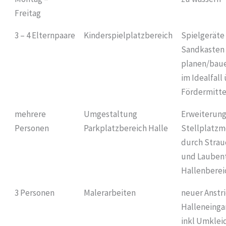
Freitag
3 – 4 Elternpaare
Kinderspielplatzbereich
Spielgeräte
Sandkasten
planen/bau
im Idealfall
Fördermitte
mehrere
Umgestaltung
Erweiterung
Personen
Parkplatzbereich Halle
Stellplatzm
durch Strau
und Lauben
Hallenberei
3 Personen
Malerarbeiten
neuer Anstri
Halleneinga
inkl Umklei