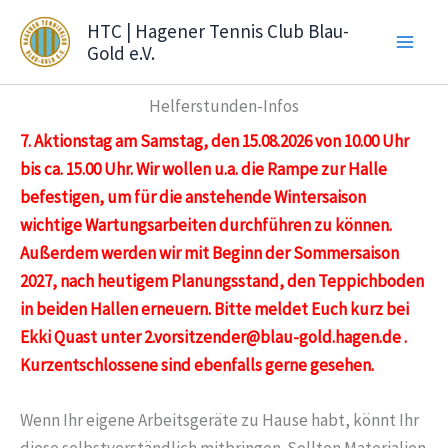
Zum
HTC | Hagener Tennis Club Blau-
Inhalt
Gold e.V.
springen
Helferstunden-Infos
7. Aktionstag am Samstag, den 15.08.2026 von 10.00 Uhr
bis ca. 15.00 Uhr. Wir wollen u.a. die Rampe zur Halle
befestigen, um für die anstehende Wintersaison
wichtige Wartungsarbeiten durchführen zu können.
Außerdem werden wir mit Beginn der Sommersaison
2027, nach heutigem Planungsstand, den Teppichboden
in beiden Hallen erneuern. Bitte meldet Euch kurz bei
Ekki Quast unter 2.vorsitzender@blau-gold.hagen.de .
Kurzentschlossene sind ebenfalls gerne gesehen.
Wenn Ihr eigene Arbeitsgeräte zu Hause habt, könnt Ihr