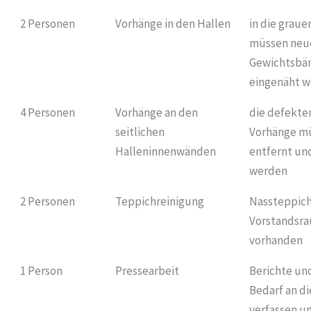
2 Personen
Vorhänge in den Hallen
in die graue
müssen neu
Gewichtsbä
eingenäht 
4 Personen
Vorhänge an den
die defekte
seitlichen
Vorhänge m
Halleninnenwänden
entfernt un
werden
2 Personen
Teppichreinigung
Nassteppich
Vorstandsr
vorhanden
1 Person
Pressearbeit
Berichte und
Bedarf an di
verfassen u