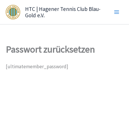
Zum
HTC | Hagener Tennis Club Blau-
Inhalt
Gold e.V.
springen
Passwort zurücksetzen
[ultimatemember_password]